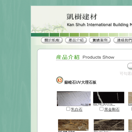
可勾選
嶽崲石UV大理石板
乳白石
黑金剛石