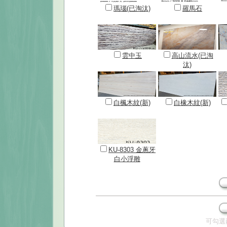
瑪瑙(已淘汰)
羅馬石
雲中玉
高山流水(已淘
汰)
白楓木紋(新)
白橡木紋(新)
KU-8303 金蔥牙
白小浮雕
可勾選