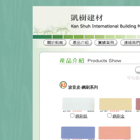
可勾選
波音皮-鋼刷系列
鋼刷銀
鋼刷金