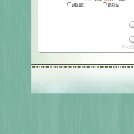
鋼刷藍
鋼刷桔
可勾選