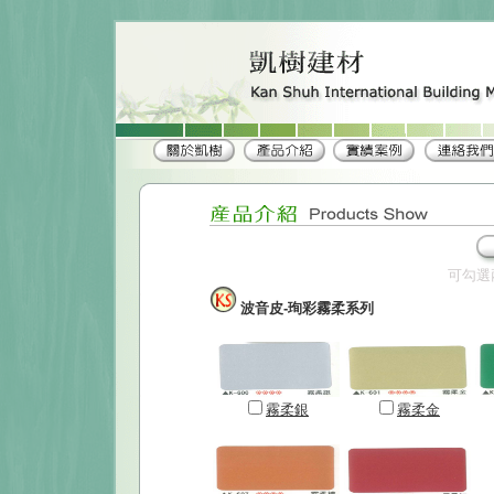
可勾選
波音皮-珣彩霧柔系列
霧柔銀
霧柔金