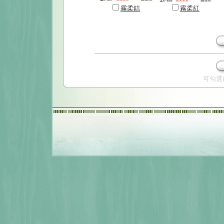
霧柔銡
霧柔紅
可勾選