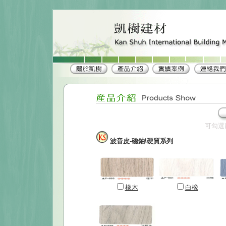
可勾選
波音皮-磁鈾\硬質系列
橡木
白橡