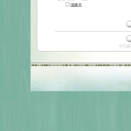
淺橡木
可勾選