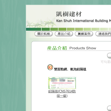
可勾選
雙面勁網、氣泡鋁隔毯
鋁隔毯(CNS7614防
燄一級)