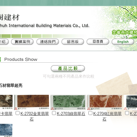
可勾選兩種不同產品來作比較
-石材翡翠超亮
1摩卡翡翠
K-2702金黃翡翠
K-2703綠翡翠石
K-2704紅崗翡翠
K-
石
石