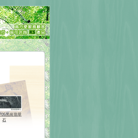
2705黑崗翡翠
石