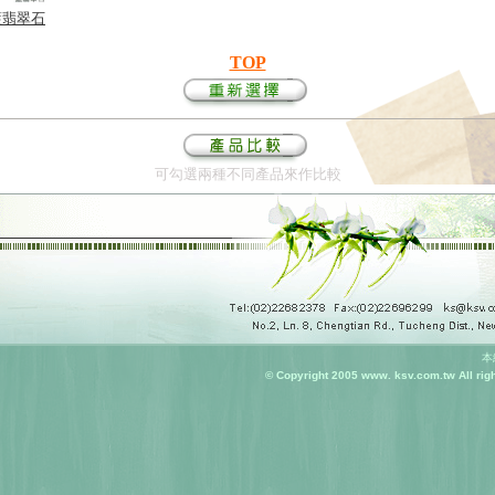
6藍翡翠石
TOP
可勾選兩種不同產品來作比較
本
© Copyright 2005 www. ksv.com.tw All ri