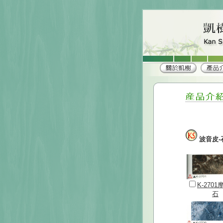
波音皮
K-270
石