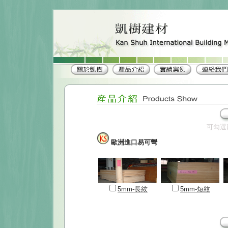
可勾選
歐洲進口易可彎
5mm-長紋
5mm-短紋