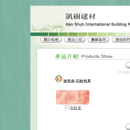
可勾選
波音皮-石紋色系
石紋皮