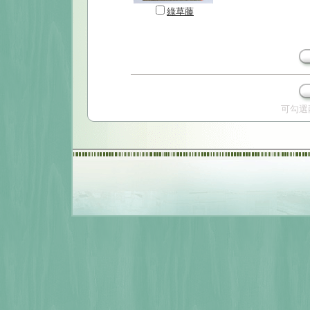
綠草藤
可勾選