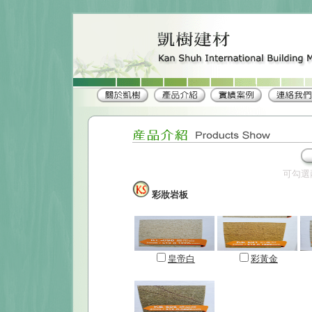
可勾選
彩妝岩板
皇帝白
彩黃金